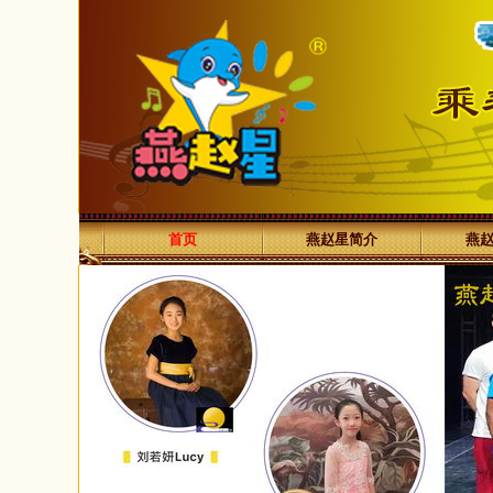
首页
燕赵星简介
燕