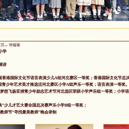
宝贝
→
张镒璇
小学
演讲
五届香港国际文化节语言表演少儿A组
河北赛区一等奖；
香港国际文化节总
”中国青少年艺术英才推选活河北赛区
小学A组声乐一等奖；语言表演一等奖
梦想飞扬亚洲青少年励志艺术节河北选区荣获小学声乐组一等奖；小学语
盛典”少儿才艺大赛全国总决赛声乐小学B组一等奖；
套教师节“寻找最美教师”晚会录制