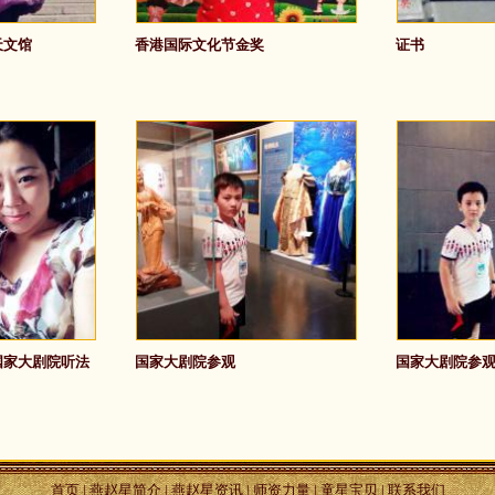
天文馆
香港国际文化节金奖
证书
国家大剧院听法
国家大剧院参观
国家大剧院参
首页
|
燕赵星简介
|
燕赵星资讯
|
师资力量
|
童星宝贝
|
联系我们