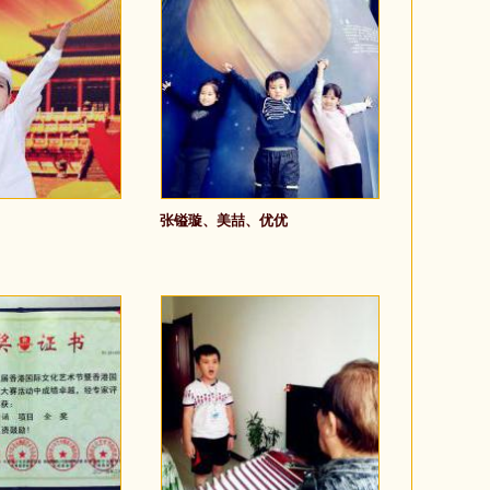
张镒璇、美喆、优优