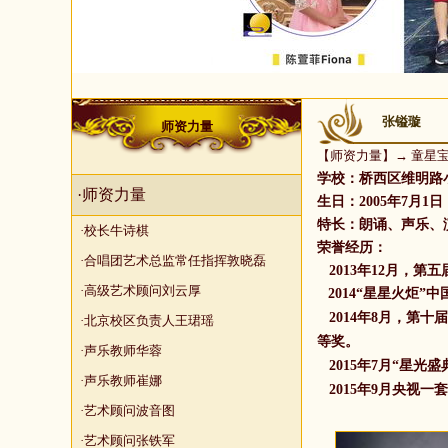
张镒璇
师资力量
【
师资力量
】→
童星
学校：桥西区维明路
·师资力量
生日：2005年7月1日
特长：朗诵、声乐、
·校长牛诗棋
荣誉
经历：
·合唱团艺术总监常任指挥敦晓磊
2013年12月，第
·高级艺术顾问刘云厚
2014“星星火炬
2014年8月，
第十届
·北京校区负责人王珺瑶
等奖。
·声乐教师华蓉
2015年7月“星光
·声乐教师崔娜
2015年9月央视一
·艺术顾问波音图
·艺术顾问张铁军