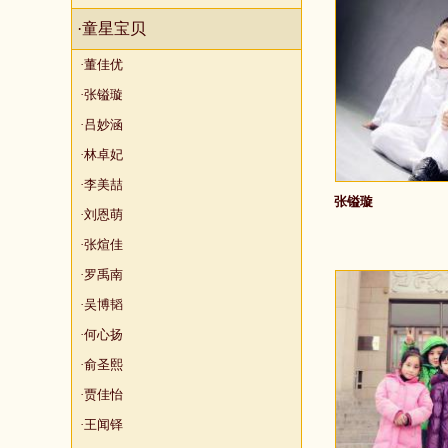
·童星宝贝
·董佳优
·张镒璇
·吕妙涵
·林卓妃
·李美喆
张镒璇
·刘恩萌
·张煊佳
·罗禹南
·吴博韬
·何心扬
·俞圣熙
·贾佳怡
·王闻铎