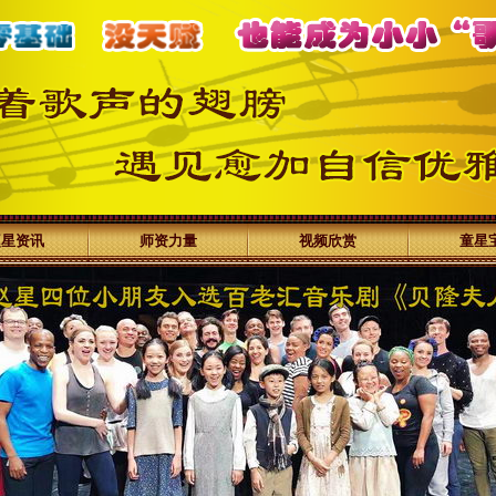
赵星资讯
师资力量
视频欣赏
童星