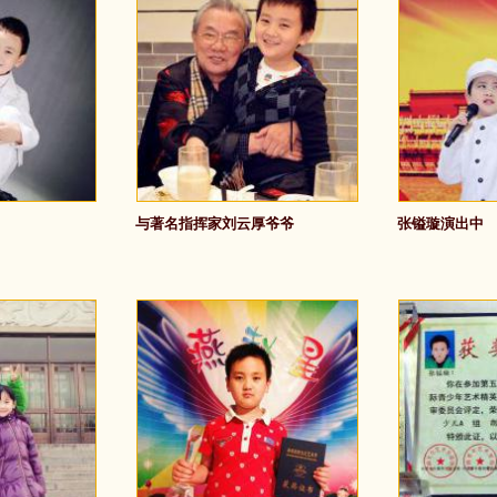
与著名指挥家刘云厚爷爷
张镒璇演出中