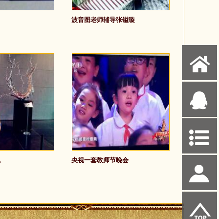
波音图老师辅导张镒璇
X
Q
P
观
央视一套教师节晚会
S
u