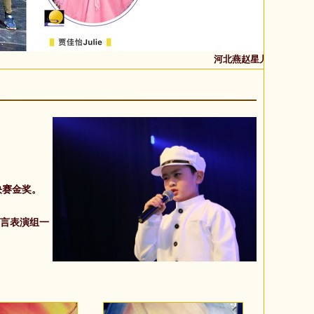
河北燕赵星儿童音乐学校、
决赛金奖。
。
言表演组一