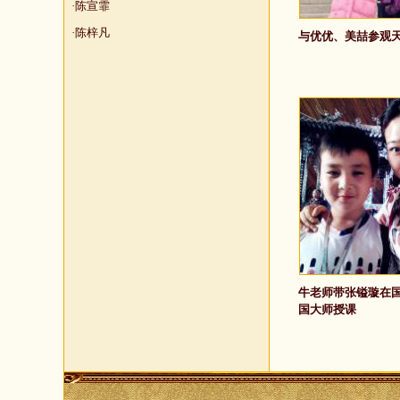
·陈宣霏
·陈梓凡
与优优、美喆参观
牛老师带张镒璇在
国大师授课