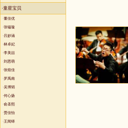
·童星宝贝
·董佳优
·张镒璇
·吕妙涵
·林卓妃
·李美喆
·刘恩萌
·张煊佳
·罗禹南
·吴博韬
·何心扬
·俞圣熙
·贾佳怡
·王闻铎