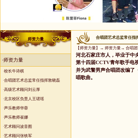
合唱团艺术总监常任指
师资力量
【
师资力量
】→
师资力量
→
合唱团
河北石家庄市人，毕业于中
·师资力量
第十四届CCTV青年歌手
并为武警男声合唱团改编了
·校长牛诗棋
唱歌曲。
·合唱团艺术总监常任指挥敦晓磊
·高级艺术顾问刘云厚
·北京校区负责人王珺瑶
·声乐教师华蓉
·声乐教师崔娜
·艺术顾问波音图
·艺术顾问张铁军